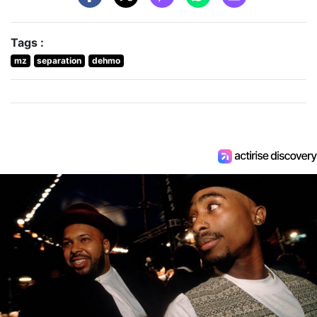
Tags :
mz
separation
dehmo