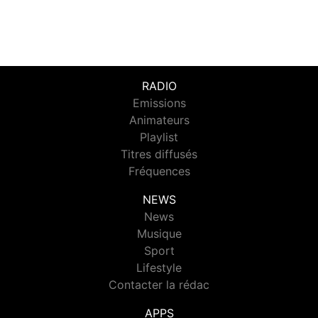
RADIO
Emissions
Animateurs
Playlist
Titres diffusés
Fréquences
NEWS
News
Musique
Sport
Lifestyle
Contacter la rédac
APPS