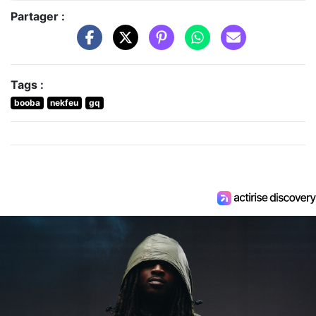
Partager :
Tags :
booba
nekfeu
gq