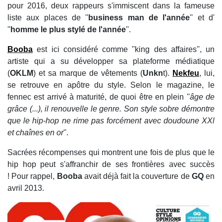
pour 2016, deux rappeurs s'immiscent dans la fameuse
liste aux places de ''
business man
de l'année
'' et d'
''
homme le plus stylé de l'année
''.
Booba
est ici considéré comme ''king des affaires'', un
artiste qui a su développer sa plateforme médiatique
(
OKLM
) et sa marque de vêtements (
Unkn
t).
Nekfeu
, lui,
se retrouve en apôtre du style. Selon le magazine, le
fennec est arrivé à maturité, de quoi être en plein ''
âge de
grâce (...), il renouvelle le genre. Son style sobre démontre
que le hip-hop ne rime pas forcément avec doudoune XXl
et chaînes en or
''.
Sacrées récompenses qui montrent une fois de plus que le
hip hop peut s'affranchir de ses frontières avec succès
! Pour rappel,
Booba
avait déjà fait la couverture de
GQ
en
avril 2013.