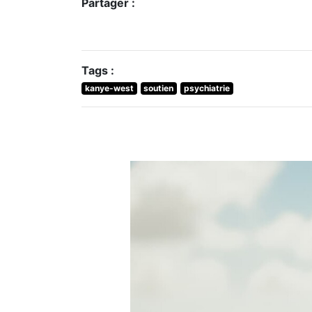
Partager :
Tags :
kanye-west
soutien
psychiatrie