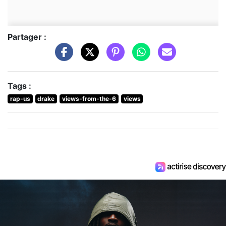
Partager :
Tags :
rap-us
drake
views-from-the-6
views