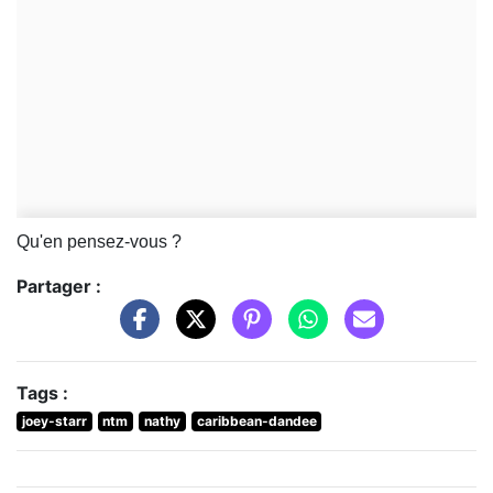
Qu'en pensez-vous ?
Partager :
Tags :
joey-starr
ntm
nathy
caribbean-dandee