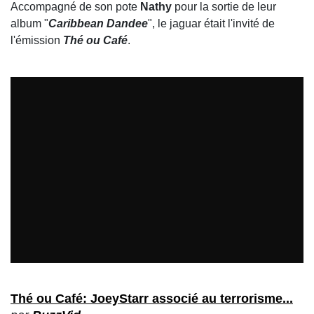
Accompagné de son pote
Nathy
pour la sortie de leur
album "
Caribbean Dandee
", le jaguar était l'invité de
l'émission
Thé ou Café
.
Thé ou Café: JoeyStarr associé au terrorisme...