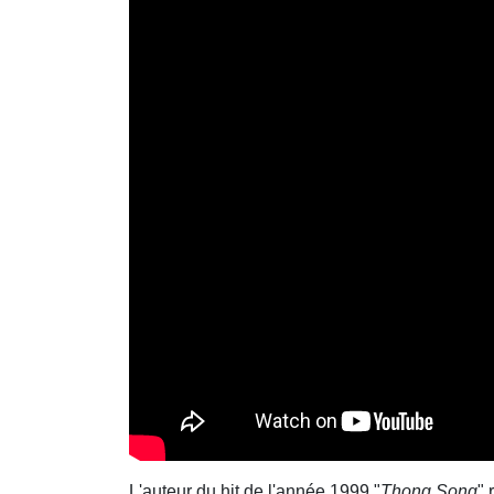
L'auteur du hit de l'année 1999 "
Thong Song
" 