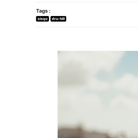
Tags :
sisqo
dru-hill