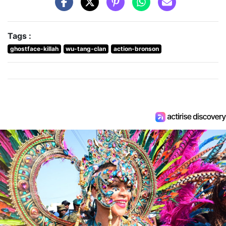
Tags :
ghostface-killah
wu-tang-clan
action-bronson