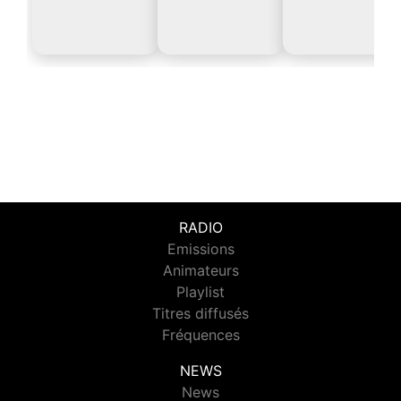
RADIO
Emissions
Animateurs
Playlist
Titres diffusés
Fréquences
NEWS
News