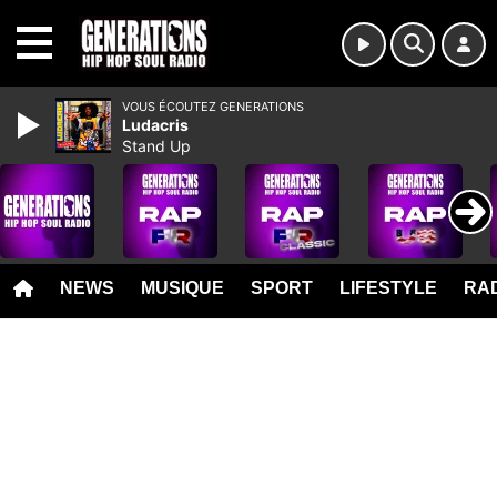
MENU
VOUS ÉCOUTEZ GENERATIONS
Ludacris
Stand Up
NEWS
MUSIQUE
SPORT
LIFESTYLE
RAD