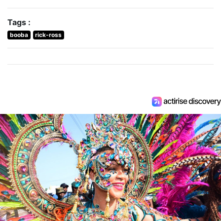
Tags :
booba
rick-ross