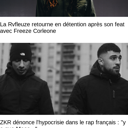
La Rvfleuze retourne en détention après son feat
avec Freeze Corleone
ZKR dénonce l'hypocrisie dans le rap français : "y