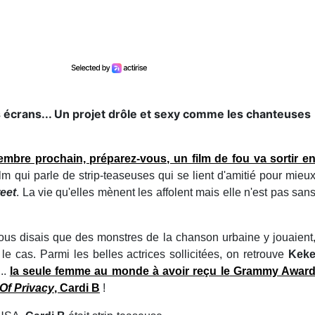
 écrans... Un projet drôle et sexy comme les chanteuses
embre prochain, préparez-vous, un film de fou va sortir e
ilm qui parle de strip-teaseuses qui se lient d'amitié pour mieu
reet
. La vie qu'elles mènent les affolent mais elle n'est pas san
 vous disais que des monstres de la chanson urbaine y jouaient
e cas. Parmi les belles actrices sollicitées, on retrouve
Kek
...
la seule femme au monde à avoir reçu le
Grammy Awar
Of Privacy
,
Cardi B
!