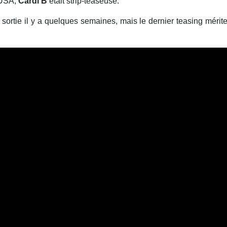
 USA,
Cardi B
était strip-teaseuse.
ortie il y a quelques semaines, mais le dernier teasing mérit