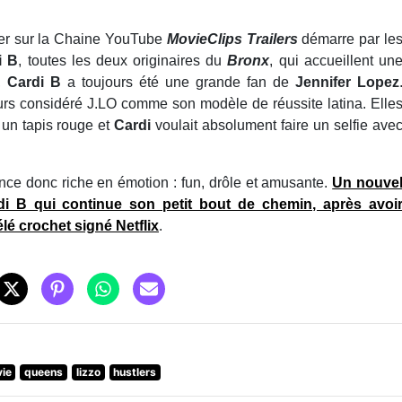
ier sur la Chaine YouTube
MovieClips Trailers
démarre par le
i B
, toutes les deux originaires du
Bronx
, qui accueillent un
l,
Cardi B
a toujours été une grande fan de
Jennifer Lopez
ours considéré J.LO comme son modèle de réussite latina. Elle
 un tapis rouge et
Cardi
voulait absolument faire un selfie ave
ce donc riche en émotion : fun, drôle et amusante.
Un nouve
rdi B qui continue son petit bout de chemin, après avoi
lé crochet signé Netflix
.
ie
queens
lizzo
hustlers