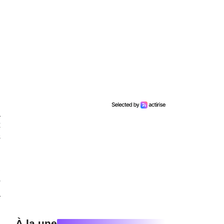
n
x
s
,
e
d
À la une