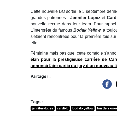
Cette nouvelle BO sortie le 3 septembre dern
grandes patronnes :
Jennifer Lopez
et
Card
nouvelle recrue dans leur team. Pour rappe
L'interprète du famous
Bodak Yellow
, a touj
s'étaient rencontrées pour la première fois sur
elle !
Féminine mais pas que, cette comédie s'annon
élan pour la prestigieuse carrière de Ca
annoncé faire partie du jury d'un nouveau té
Partager :
Tags :
jennifer-lopez
cardi-b
bodak-yellow
hustlers-mov