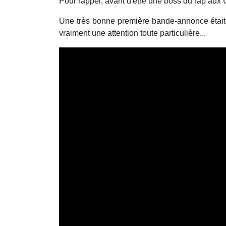
Pour rappel, avant d'être une boss du rap aux
Une très bonne première bande-annonce était s
vraiment une attention toute particulière...