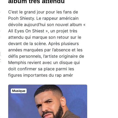
album très attendu
C’est le grand jour pour les fans de
s
Pooh Shiesty. Le rappeur américain
e
dévoile aujourd’hui son nouvel album «
.
All Eyes On Shiest », un projet très
s
attendu qui marque son retour sur le
c
devant de la scène. Après plusieurs
années marquées par l’absence et les
l
défis personnels, l’artiste originaire de
r
Memphis revient avec un disque qui
doit confirmer sa place parmi les
figures importantes du rap amér
Musique