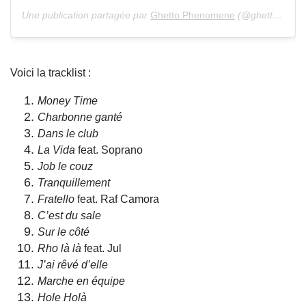
Une publication partagée par
Ghetto Phenomene
(@ghettophenomene) le 14 Oct. 2019 à 9 :05 PDT
Voici la tracklist :
Money Time
Charbonne ganté
Dans le club
La Vida
feat. Soprano
Job le couz
Tranquillement
Fratello
feat. Raf Camora
C’est du sale
Sur le côté
Rho là là
feat. Jul
J’ai rêvé d’elle
Marche en équipe
Hole Holà