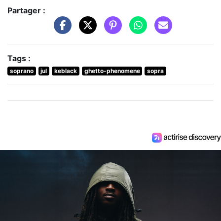
Partager :
Tags :
soprano
jul
keblack
ghetto-phenomene
sopra