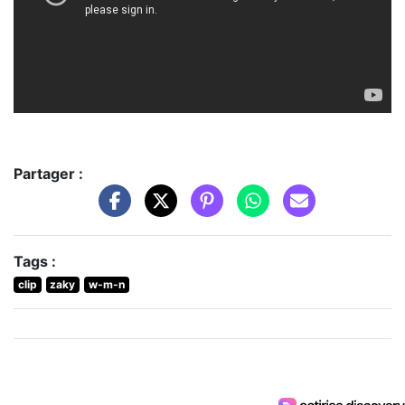
Partager :
Tags :
clip
zaky
w-m-n