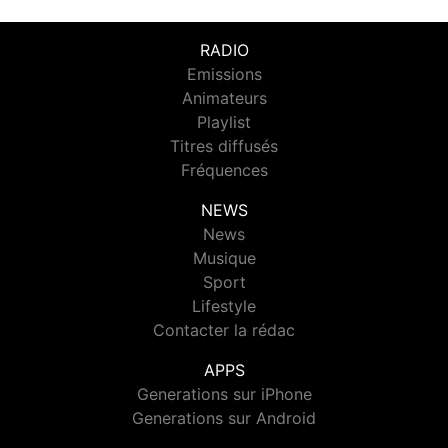
RADIO
Emissions
Animateurs
Playlist
Titres diffusés
Fréquences
NEWS
News
Musique
Sport
Lifestyle
Contacter la rédac
APPS
Generations sur iPhone
Generations sur Android