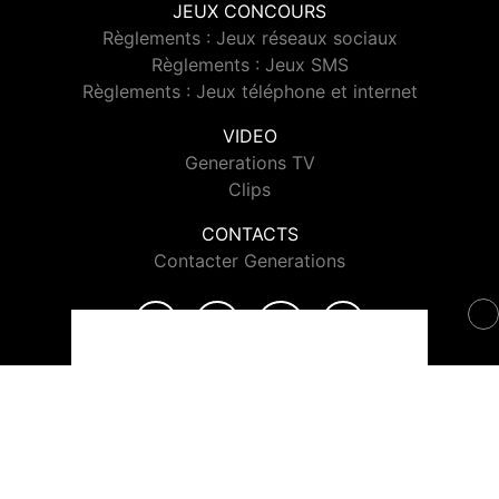
JEUX CONCOURS
Règlements : Jeux réseaux sociaux
Règlements : Jeux SMS
Règlements : Jeux téléphone et internet
VIDEO
Generations TV
Clips
CONTACTS
Contacter Generations
© 2026 Generations Tous droits réservés.
Signaler un contenu
-
Mentions légales
-
Politique de cookies
-
Contact