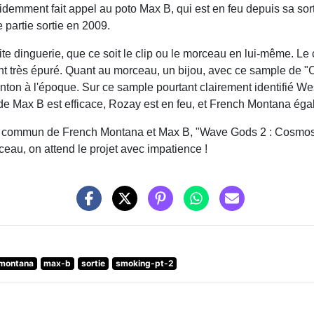
videmment fait appel au poto Max B, qui est en feu depuis sa sor
e partie sortie en 2009.
etite dinguerie, que ce soit le clip ou le morceau en lui-même. Le
nt très épuré. Quant au morceau, un bijou, avec ce sample de "
nton à l'époque. Sur ce sample pourtant clairement identifié Wes
 de Max B est efficace, Rozay est en feu, et French Montana égal
et commun de French Montana et Max B, "Wave Gods 2 : Cosmos B
ceau, on attend le projet avec impatience !
-montana
max-b
sortie
smoking-pt-2