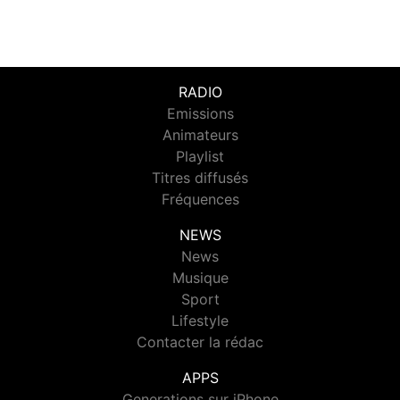
RADIO
Emissions
Animateurs
Playlist
Titres diffusés
Fréquences
NEWS
News
Musique
Sport
Lifestyle
Contacter la rédac
APPS
Generations sur iPhone