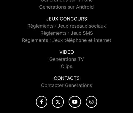
Generations sur Android
JEUX CONCOURS
Règlements : Jeux réseaux sociaux
Règlements : Jeux SMS
Règlements : Jeux téléphone et internet
VIDEO
Generations TV
Clips
CONTACTS
Contacter Generations
© 2026 Generations Tous droits réservés.
Signaler un contenu
-
Mentions légales
-
Politique de cookies
-