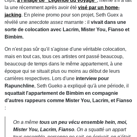
clips,
à l'image de "Légende du voyage"
, même s'il a fait
la une récemment après avoir été
visé par un home-
jacking
. En pleine promo pour son projet, Seth Guex a
révélé une anecdote assez marrante : il
vivait dans une
sorte de colocation avec Lacrim, Mister You, Fianso et
Bimbim.
On n'est pas sûr qu'il s'agisse d'une véritable colocation,
mais en tout cas, tous ces artistes ont passé beaucoup,
beaucoup de temps dans le même appartement, à une
époque qui se situait plus ou moins au début de leurs
carrières respectives. Lors d'une
interview pour
Rapunchline
, Seth Gueko a expliqué qu'à une période, il
squattait l'appartement de Bimbim en compagnie
d'autres rappeurs comme Mister You, Lacrim, et Fianso
:
On a même
tous un peu vécu ensemble hein, moi,
Mister You, Lacrim, Fianso
. On a squatté un appart
tous ensemble, personne ne sait, on écrivait, on n'était