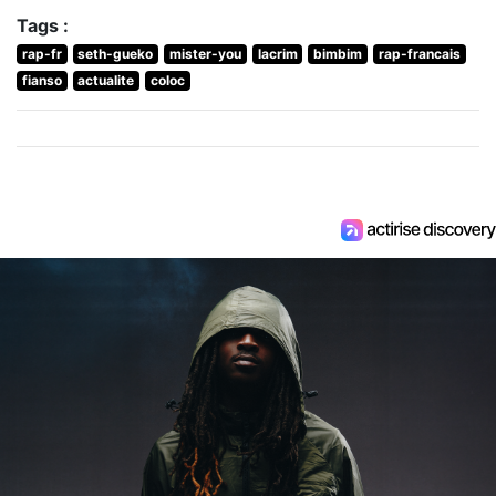
Tags :
rap-fr
seth-gueko
mister-you
lacrim
bimbim
rap-francais
fianso
actualite
coloc