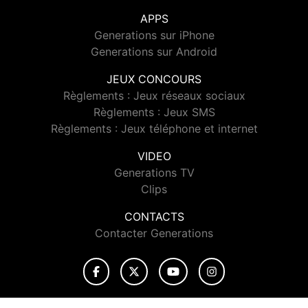
APPS
Generations sur iPhone
Generations sur Android
JEUX CONCOURS
Règlements : Jeux réseaux sociaux
Règlements : Jeux SMS
Règlements : Jeux téléphone et internet
VIDEO
Generations TV
Clips
CONTACTS
Contacter Generations