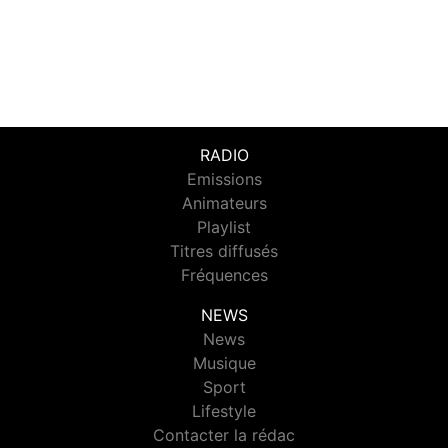
RADIO
Emissions
Animateurs
Playlist
Titres diffusés
Fréquences
NEWS
News
Musique
Sport
Lifestyle
Contacter la rédac