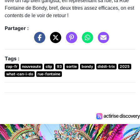
livre un rap bien gangsta, en représentant sa rue, la Rue
Fontaine de Bondy, bref, deux titres assez efficaces, on est
contents de le voir de retour !
Partager :
Tags :
rap-fr
nouveaute
clip
93
sortie
bondy
diddi-trix
2025
what-can-i-do
rue-fontaine