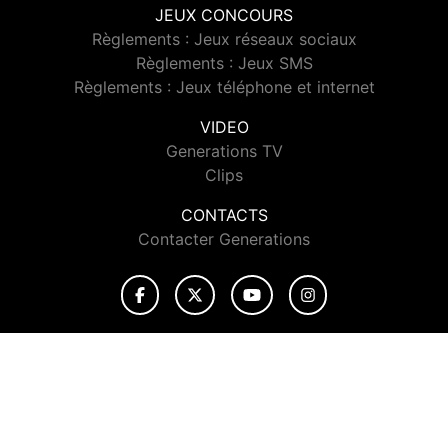
JEUX CONCOURS
Règlements : Jeux réseaux sociaux
Règlements : Jeux SMS
Règlements : Jeux téléphone et internet
VIDEO
Generations TV
Clips
CONTACTS
Contacter Generations
© 2026 Generations Tous droits réservés.
Signaler un contenu
-
Mentions légales
-
Politique de cookies
-
Contact