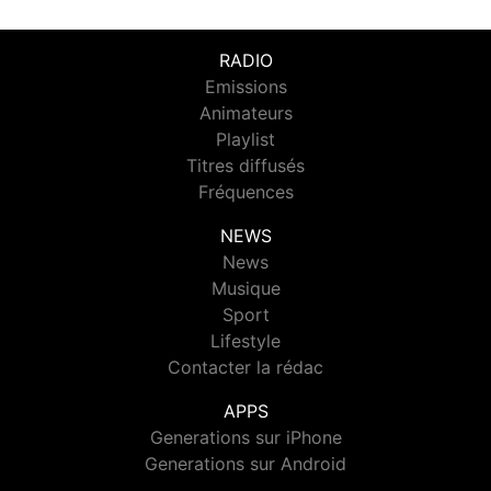
RADIO
Emissions
Animateurs
Playlist
Titres diffusés
Fréquences
NEWS
News
Musique
Sport
Lifestyle
Contacter la rédac
APPS
Generations sur iPhone
Generations sur Android