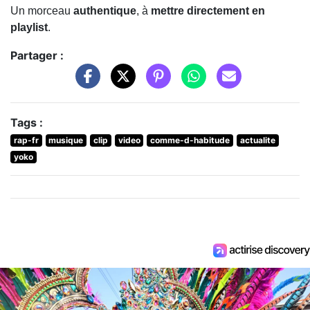
Un morceau
authentique
, à
mettre directement en
playlist
.
Partager :
Tags :
rap-fr
musique
clip
video
comme-d-habitude
actualite
yoko