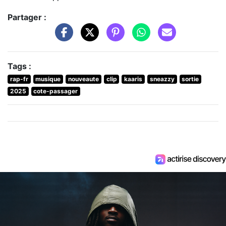
Partager :
Tags :
rap-fr
musique
nouveaute
clip
kaaris
sneazzy
sortie
2025
cote-passager