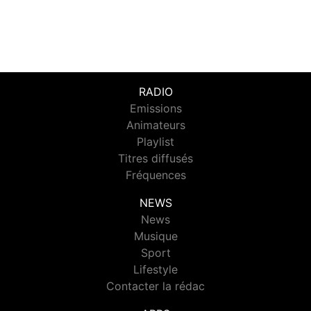
RADIO
Emissions
Animateurs
Playlist
Titres diffusés
Fréquences
NEWS
News
Musique
Sport
Lifestyle
Contacter la rédac