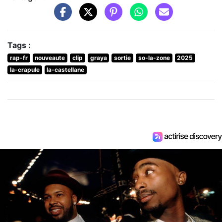
Tags :
rap-fr
nouveaute
clip
graya
sortie
so-la-zone
2025
la-crapule
la-castellane