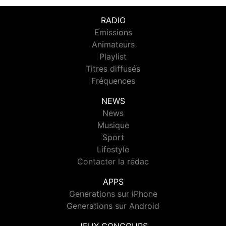
RADIO
Emissions
Animateurs
Playlist
Titres diffusés
Fréquences
NEWS
News
Musique
Sport
Lifestyle
Contacter la rédac
APPS
Generations sur iPhone
Generations sur Android