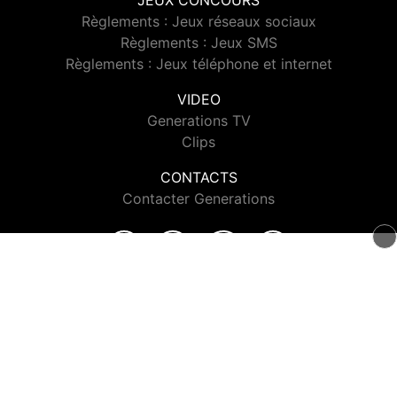
JEUX CONCOURS
Règlements : Jeux réseaux sociaux
Règlements : Jeux SMS
Règlements : Jeux téléphone et internet
VIDEO
Generations TV
Clips
CONTACTS
Contacter Generations
© 2026 Generations Tous droits réservés.
Signaler un contenu
-
Mentions légales
-
Politique de cookies
-
Contact