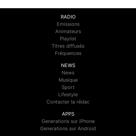
RADIO
Emissions
Animateurs
Playlist
Titres diffusés
Fréquences
NEWS
News
Musique
Sport
Lifestyle
Contacter la rédac
APPS
Generations sur iPhone
Generations sur Android