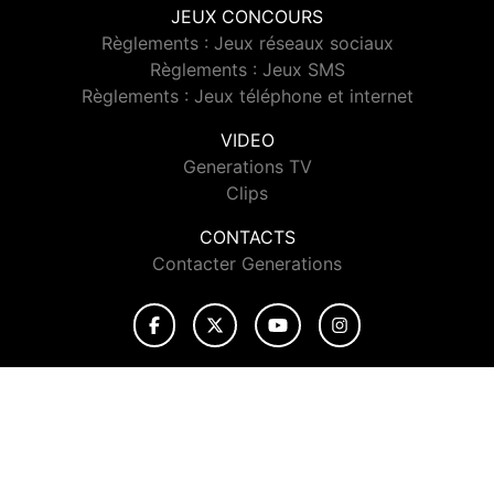
JEUX CONCOURS
Règlements : Jeux réseaux sociaux
Règlements : Jeux SMS
Règlements : Jeux téléphone et internet
VIDEO
Generations TV
Clips
CONTACTS
Contacter Generations
© 2026 Generations Tous droits réservés.
Signaler un contenu
-
Mentions légales
-
Politique de cookies
-
Contact