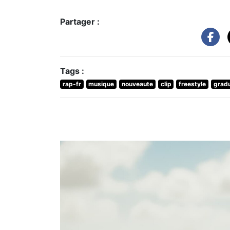
Partager :
Tags :
rap-fr
musique
nouveaute
clip
freestyle
grad