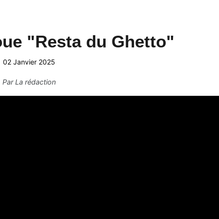
oue "Resta du Ghetto"
02 Janvier 2025
Par
La rédaction