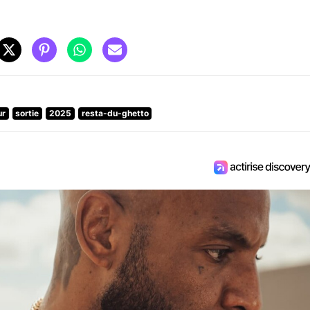
ur
sortie
2025
resta-du-ghetto