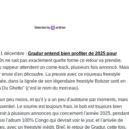
 31 décembre :
Gradur entend bien profiter de 2025 pour
On ne sait pas exactement quelle forme ce retour va prendre,
du rappeur attendent un come-back, plusieurs fois annoncé. Mais
voir envie d'en découdre. La preuve avec ce nouveau freestyle
ée, dans la lignée de son légendaire freestyle Bobzer sorti en
ta Du Ghetto" (c'est le nom du morceau).
e un peu moins, et qu'il y a un peu d'autotune par moments, mais
ssentiel. Le sourire est toujours frais, le bob est toujours bien
n a droit à plusieurs annonces qui concernent l'année 2025, pendan
ssi l'album 100% Congo qui devrait voir le jour, et l'arrivée de
 avec un freestyle inédit. Bref, le retour de Gradur, cette fois,