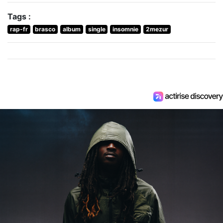
Tags :
rap-fr
brasco
album
single
insomnie
2mezur