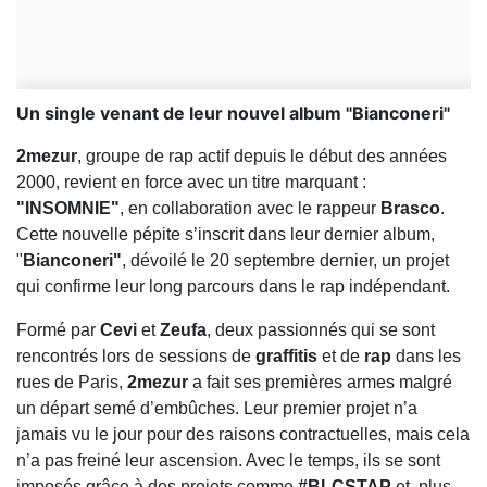
Un single venant de leur nouvel album "Bianconeri"
2mezur
, groupe de rap actif depuis le début des années
2000, revient en force avec un titre marquant :
"INSOMNIE"
, en collaboration avec le rappeur
Brasco
.
Cette nouvelle pépite s’inscrit dans leur dernier album,
"
Bianconeri"
, dévoilé le 20 septembre dernier, un projet
qui confirme leur long parcours dans le rap indépendant.
Formé par
Cevi
et
Zeufa
, deux passionnés qui se sont
rencontrés lors de sessions de
graffitis
et de
rap
dans les
rues de Paris,
2mezur
a fait ses premières armes malgré
un départ semé d’embûches. Leur premier projet n’a
jamais vu le jour pour des raisons contractuelles, mais cela
n’a pas freiné leur ascension. Avec le temps, ils se sont
imposés grâce à des projets comme
#BLCSTAP
et, plus