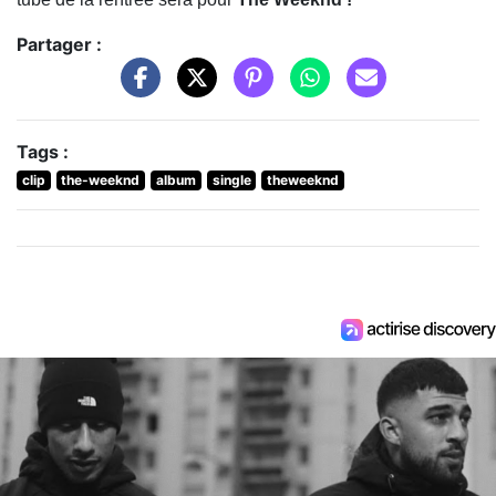
Partager :
Tags :
clip
the-weeknd
album
single
theweeknd