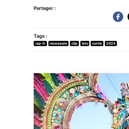
Partager :
Tags :
rap-fr
nouveaute
clip
leto
sortie
2024