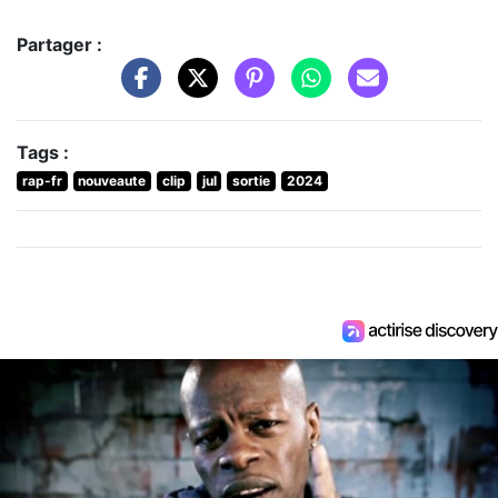
Partager :
Tags :
rap-fr
nouveaute
clip
jul
sortie
2024