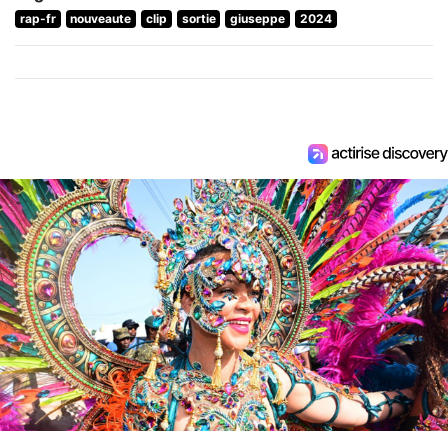
rap-fr
nouveaute
clip
sortie
giuseppe
2024