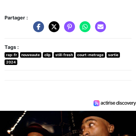
Partager :
Tags :
rap-fr
nouveaute
clip
still-fresh
court-metrage
sortie
2024