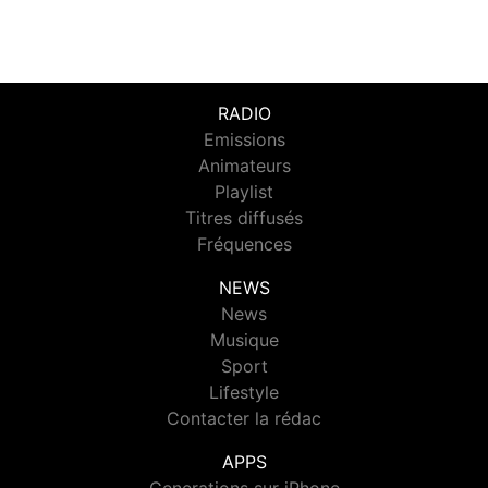
RADIO
Emissions
Animateurs
Playlist
Titres diffusés
Fréquences
NEWS
News
Musique
Sport
Lifestyle
Contacter la rédac
APPS