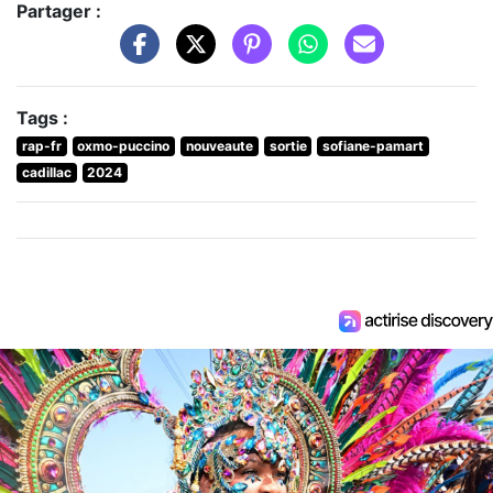
Partager :
Tags :
rap-fr
oxmo-puccino
nouveaute
sortie
sofiane-pamart
cadillac
2024