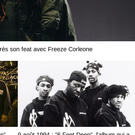
près son feat avec Freeze Corleone
n",
9 août 1994 : "6 Feet Deep", l'album qui a