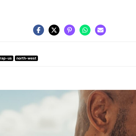
rap-us
north-west