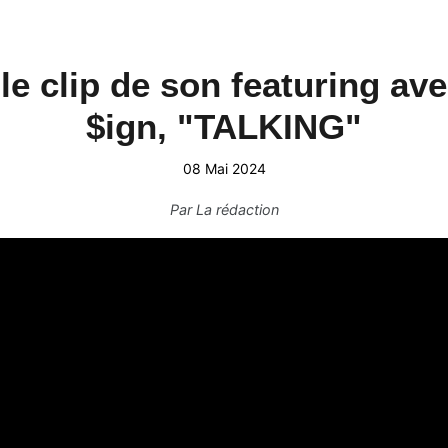
le clip de son featuring av
$ign, "TALKING"
08 Mai 2024
Par
La rédaction