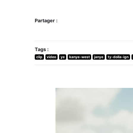
Partager :
Tags :
clip
video
ye
kanye-west
janye
ty-dolla-ign