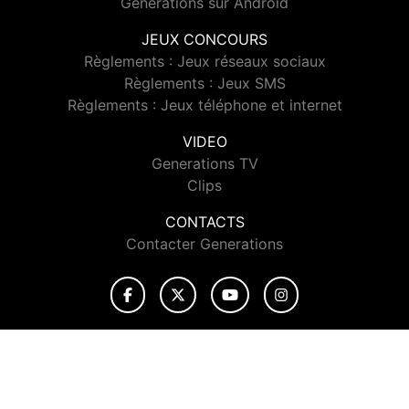
Generations sur Android
JEUX CONCOURS
Règlements : Jeux réseaux sociaux
Règlements : Jeux SMS
Règlements : Jeux téléphone et internet
VIDEO
Generations TV
Clips
CONTACTS
Contacter Generations
© 2026 Generations Tous droits réservés.
Signaler un contenu
-
Mentions légales
-
Politique de cookies
-