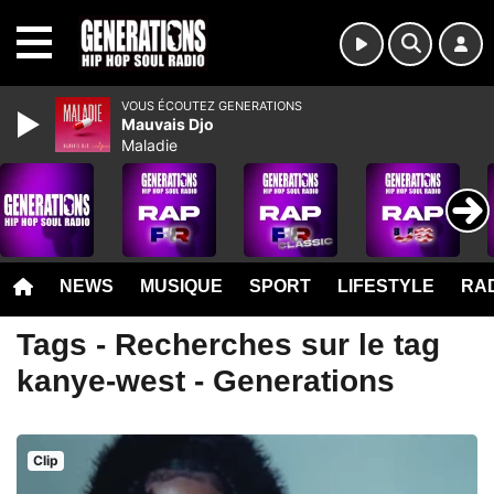
MENU
VOUS ÉCOUTEZ GENERATIONS
Mauvais Djo
Maladie
NEWS
MUSIQUE
SPORT
LIFESTYLE
RAD
Tags - Recherches sur le tag
kanye-west - Generations
Clip