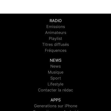
RADIO
Emissions
Animateurs
Playlist
Titres diffusés
Fréquences
NEWS
News
Musique
Sport
Lifestyle
Contacter la rédac
APPS
Generations sur iPhone