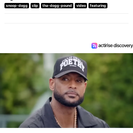
snoop-dogg
clip
tha-dogg-pound
video
featuring