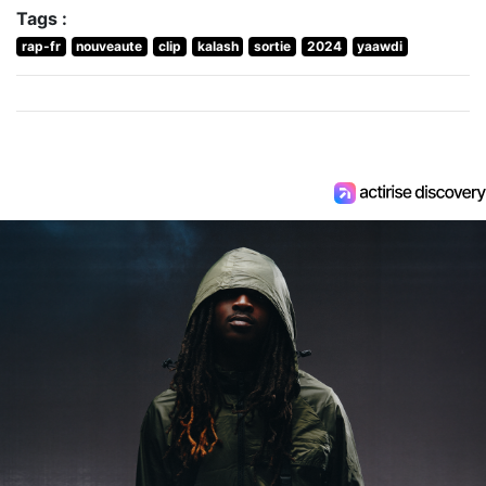
Tags :
rap-fr
nouveaute
clip
kalash
sortie
2024
yaawdi