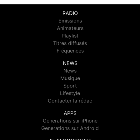
RADIO
Emissions
Animateurs
Playlist
Titres diffusés
Fréquences
NEWS
News
Musique
Sport
Lifestyle
Contacter la rédac
APPS
Generations sur iPhone
Generations sur Android