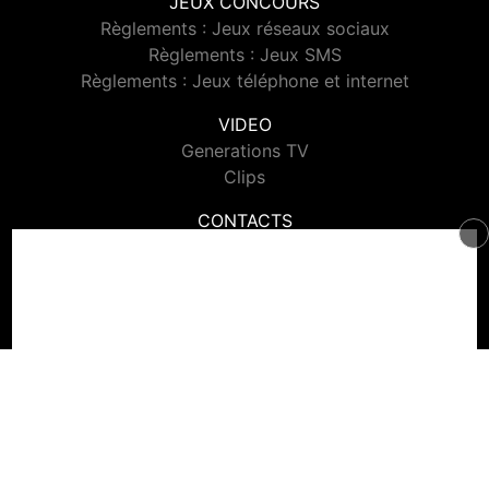
JEUX CONCOURS
Règlements : Jeux réseaux sociaux
Règlements : Jeux SMS
Règlements : Jeux téléphone et internet
VIDEO
Generations TV
Clips
CONTACTS
Contacter Generations
© 2026 Generations Tous droits réservés.
Signaler un contenu
-
Mentions légales
-
Politique de cookies
-
Contact