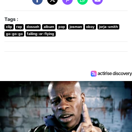
Tags :
clip
rap
dosseh
album
pop
josman
oboy
jorja-smith
go-go-go
falling-or-flying