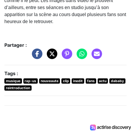
comme il le peut. Les images dans vidéo le prouvent
d’ailleurs, entre ses séances en studio jusqu’à son
apparition sur la scène au cours duquel plusieurs fans sont
heureux de le retrouver.
Partager :
Tags :
musique
rap-us
nouveaute
clip
inedit
fans
actu
dababy
reintroduction