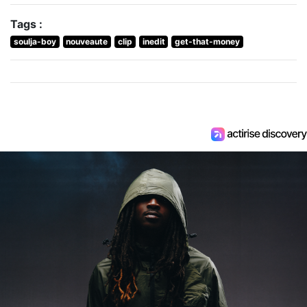
Tags :
soulja-boy
nouveaute
clip
inedit
get-that-money