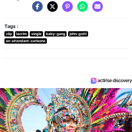
Tags :
clip
lacrim
single
baby-gang
john-gotti
en-attendant-corleone