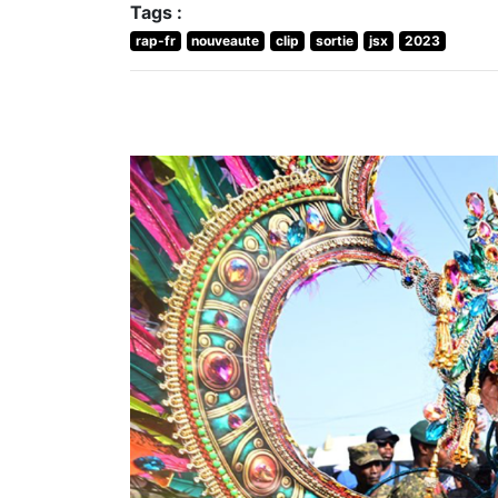
Tags :
rap-fr
nouveaute
clip
sortie
jsx
2023