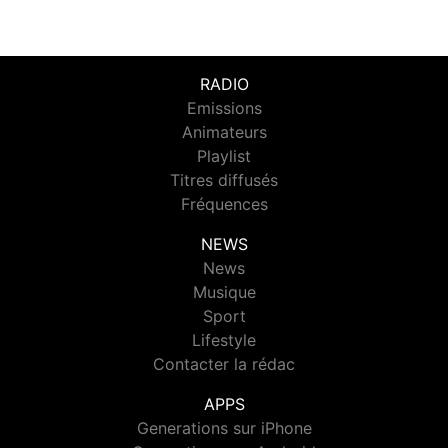
RADIO
Emissions
Animateurs
Playlist
Titres diffusés
Fréquences
NEWS
News
Musique
Sport
Lifestyle
Contacter la rédac
APPS
Generations sur iPhone