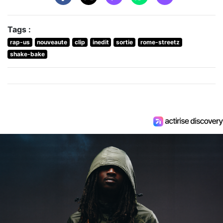
Tags :
rap-us
nouveaute
clip
inedit
sortie
rome-streetz
shake-bake