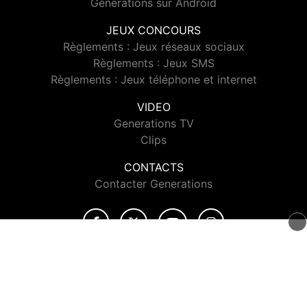
Generations sur Android
JEUX CONCOURS
Règlements : Jeux réseaux sociaux
Règlements : Jeux SMS
Règlements : Jeux téléphone et internet
VIDEO
Generations TV
Clips
CONTACTS
Contacter Generations
© 2026 Generations Tous droits réservés.
Signaler un contenu
-
Mentions légales
-
Politique de cookies
-