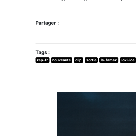
Partager :
Tags :
rap-fr
nouveaute
clip
sortie
la-famax
loki-ice