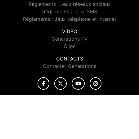
Règlements : Jeux réseaux sociaux
Règlements : Jeux SMS
Règlements : Jeux téléphone et internet
VIDEO
Generations TV
Clips
CONTACTS
Contacter Generations
© 2026 Generations Tous droits réservés.
Signaler un contenu
-
Mentions légales
-
Politique de cookies
-
Contact