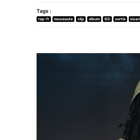
Tags :
rap-fr
nouveaute
clip
album
92i
sortie
sicar