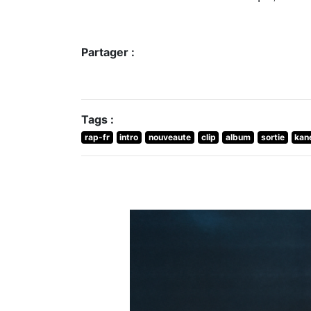
Partager :
Tags :
rap-fr
intro
nouveaute
clip
album
sortie
kan