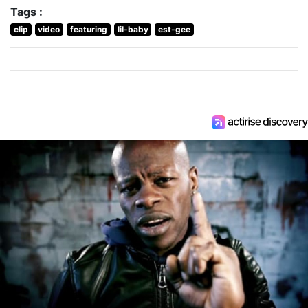
Tags :
clip
video
featuring
lil-baby
est-gee