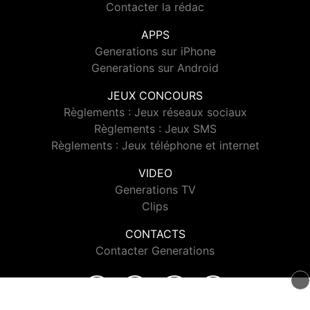
Contacter la rédac
APPS
Generations sur iPhone
Generations sur Android
JEUX CONCOURS
Règlements : Jeux réseaux sociaux
Règlements : Jeux SMS
Règlements : Jeux téléphone et internet
VIDEO
Generations TV
Clips
CONTACTS
Contacter Generations