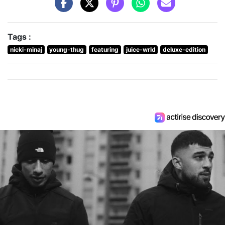
Tags :
nicki-minaj
young-thug
featuring
juice-wrld
deluxe-edition