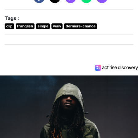
Tags :
clip
franglish
single
waiv
derniere-chance