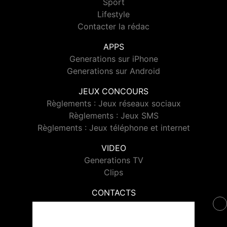
Sport
Lifestyle
Contacter la rédac
APPS
Generations sur iPhone
Generations sur Android
JEUX CONCOURS
Règlements : Jeux réseaux sociaux
Règlements : Jeux SMS
Règlements : Jeux téléphone et internet
VIDEO
Generations TV
Clips
CONTACTS
Contacter Generations