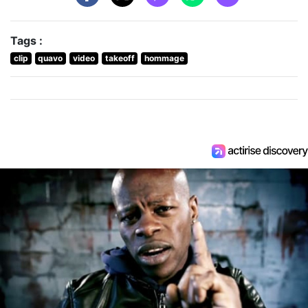
Tags :
clip
quavo
video
takeoff
hommage