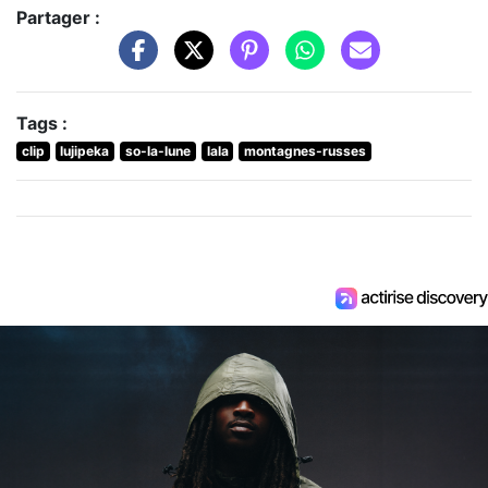
Partager :
Tags :
clip
lujipeka
so-la-lune
lala
montagnes-russes